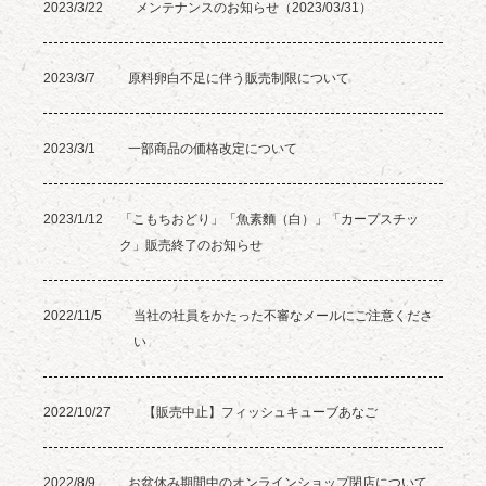
2023/3/22
メンテナンスのお知らせ（2023/03/31）
2023/3/7
原料卵白不足に伴う販売制限について
2023/3/1
一部商品の価格改定について
2023/1/12
「こもちおどり」「魚素麵（白）」「カープスチッ
ク」販売終了のお知らせ
2022/11/5
当社の社員をかたった不審なメールにご注意くださ
い
2022/10/27
【販売中止】フィッシュキューブあなご
2022/8/9
お盆休み期間中のオンラインショップ閉店について