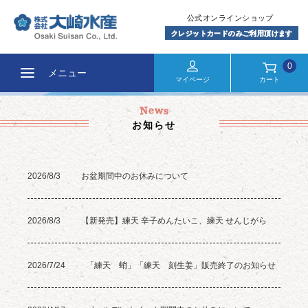
0
メニュー
マイページ
カート
お知らせ
2026/8/3
お盆期間中のお休みについて
2026/8/3
【新発売】練天 辛子めんたいこ、練天 せんじがら
2026/7/24
「練天 蛸」「練天 刻生姜」販売終了のお知らせ