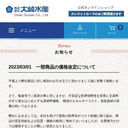
0
メニュー
マイページ
カート
お知らせ
2023/03/01 一部商品の価格改定について
平素より弊社製品に対し格別のお引き立てに預かりまして誠に有難う御座いま
す。
さて、報道等でご高承の事と存じますが、不安定な世界情勢等を背景に主原料
のすり身をはじめとする原材料価格、 物流やエネルギーコスト、包装資材の高
騰が続いております。
弊社におきましては、全社を挙げて製造の効率化やコスト削減に取り組み、商
品の安定供給および品質・価格の維持に 努めてまいりましたが、企業努力だけ
では吸収することが難しい状況となりました。