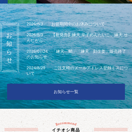
2026/8/3 お盆期間中のお休みについて
2026/8/3 【新発売】練天 辛子めんたいこ、練天 せ
んじがら
2026/07/24 「練天 蛸」「練天 刻生姜」販売終了
のお知らせ
2024/8/29 ご注文時のメールアドレス登録ミスにつ
いて
お知らせ一覧
イチオシ商品