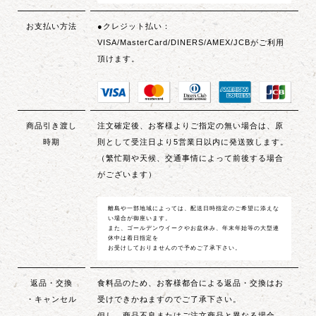
お支払い方法
●クレジット払い：
VISA/MasterCard/DINERS/AMEX/JCBがご利用
頂けます。
商品引き渡し
注文確定後、お客様よりご指定の無い場合は、原
時期
則として受注日より5営業日以内に発送致します。
（繁忙期や天候、交通事情によって前後する場合
がございます）
離島や一部地域によっては、配送日時指定のご希望に添えな
い場合が御座います。
また、ゴールデンウイークやお盆休み、年末年始等の大型連
休中は着日指定を
お受けしておりませんので予めご了承下さい。
返品・交換
食料品のため、お客様都合による返品・交換はお
・キャンセル
受けできかねますのでご了承下さい。
但し、商品不良またはご注文商品と異なる場合