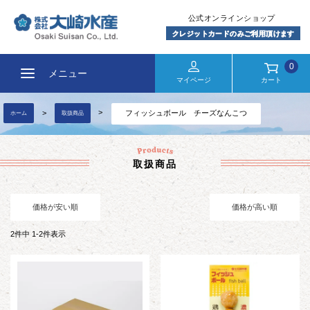
0
メニュー
マイページ
カート
フィッシュボール チーズなんこつ
ホーム
取扱商品
取扱商品
価格が安い順
価格が高い順
2
件中
1
-
2
件表示