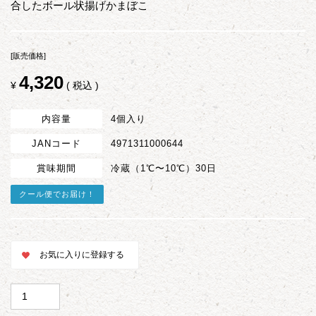
合したボール状揚げかまぼこ
[販売価格]
4,320
¥
税込
内容量
4個入り
JANコード
4971311000644
賞味期間
冷蔵（1℃〜10℃）30日
クール便でお届け！
お気に入りに登録する