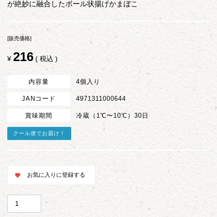
が絶妙に融合したボール状揚げかまぼこ
[販売価格]
216
¥
税込
内容量
4個入り
JANコード
4971311000644
賞味期間
冷蔵（1℃〜10℃）30日
クール便でお届け！
お気に入りに登録する