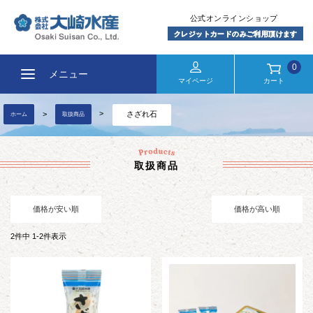
0
メニュー
マイページ
カート
さざれ石
ホーム
取扱商品
取扱商品
価格が安い順
価格が高い順
2
件中
1
-
2
件表示