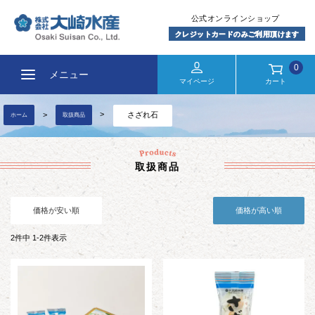
0
メニュー
マイページ
カート
さざれ石
ホーム
取扱商品
取扱商品
価格が安い順
価格が高い順
2
件中
1
-
2
件表示