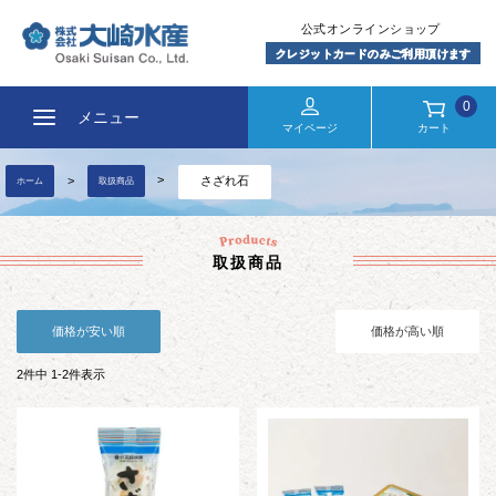
0
メニュー
マイページ
カート
さざれ石
ホーム
取扱商品
取扱商品
価格が安い順
価格が高い順
2
件中
1
-
2
件表示