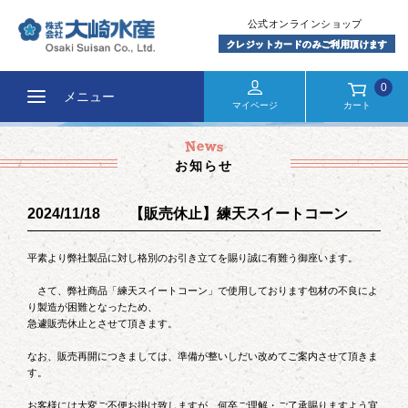
0
メニュー
マイページ
カート
お知らせ
2024/11/18 【販売休止】練天スイートコーン
平素より弊社製品に対し格別のお引き立てを賜り誠に有難う御座います。
さて、弊社商品「練天スイートコーン」で使用しております包材の不良によ
り製造が困難となったため、
急遽販売休止とさせて頂きます。
なお、販売再開につきましては、準備が整いしだい改めてご案内させて頂きま
す。
お客様には大変ご不便お掛け致しますが、何卒ご理解・ご了承賜りますよう宜