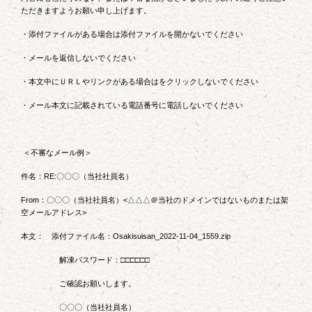
ただきますようお願い申し上げます。
・添付ファイルがある場合は添付ファイルを開かないでください
・メールを返信しないでください
・本文中にＵＲＬやリンクがある場合はをクリックしないでください
・メール本文に記載されている電話番号に電話しないでください
＜不審なメール例＞
件名：RE:〇〇〇（当社社員名）
From：〇〇〇（当社社員名）<△△△＠当社のドメインではないものまたは架
空メールアドレス>
本文： 添付ファイル名：Osakisuisan_2022-11-04_1559.zip
解凍パスワード：□□□□□□
ご確認お願いします。
〇〇〇（当社社員名）