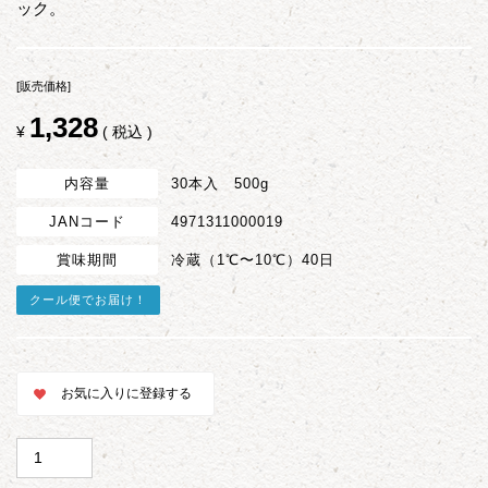
ック。
[販売価格]
1,328
¥
税込
内容量
30本入 500g
JANコード
4971311000019
賞味期間
冷蔵（1℃〜10℃）40日
クール便でお届け！
お気に入りに登録する