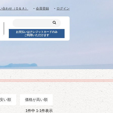
い合わせ（Ｑ＆Ａ）
会員登録
ログイン
お支払いはクレジットカードのみ
ご利用いただけます
安い順
価格が高い順
1
件中
1
-
1
件表示