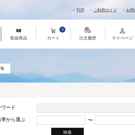
TOP
ご利用ガイド
お問
0
取扱商品
カート
注文履歴
マイページ
一覧
ーワード
格帯から選ぶ
〜
検索