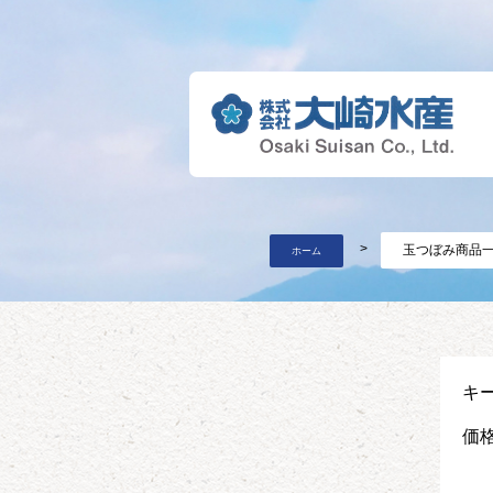
玉つぼみ商品
ホーム
キ
価