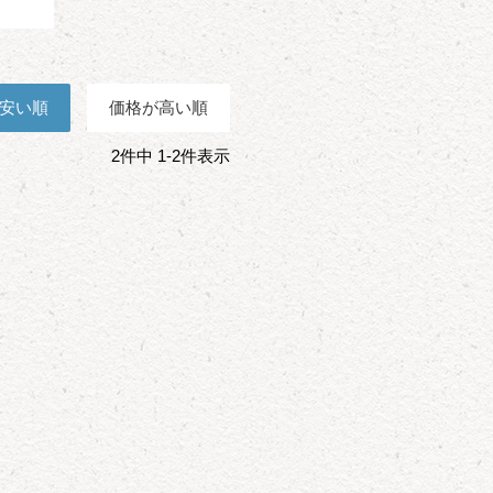
安い順
価格が高い順
2
件中
1
-
2
件表示