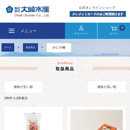
0
メニュー
マイページ
カート
かに小袖
ホーム
取扱商品
取扱商品
価格が安い順
価格が高い順
2
件中
1
-
2
件表示