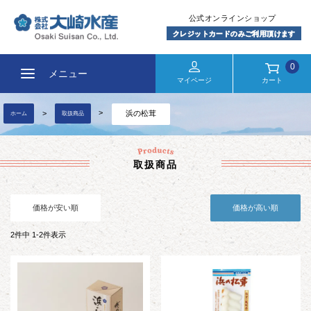
0
メニュー
マイページ
カート
浜の松茸
ホーム
取扱商品
取扱商品
価格が安い順
価格が高い順
2
件中
1
-
2
件表示