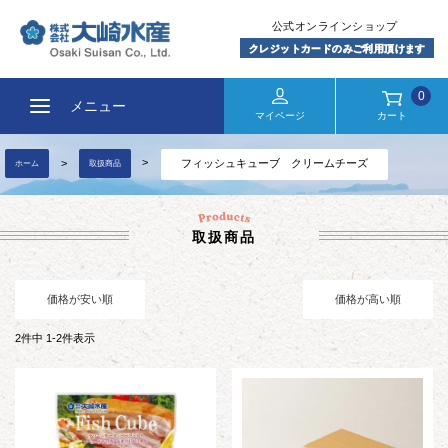
0
メニュー
マイページ
カート
フィッシュキューブ クリームチーズ
ホーム
取扱商品
取扱商品
価格が安い順
価格が高い順
2
件中
1
-
2
件表示